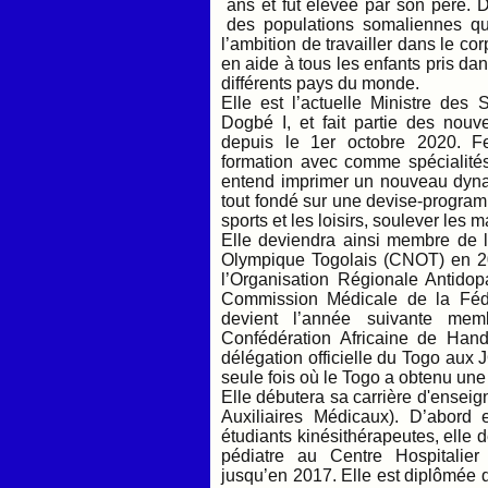
ans et fut élevée par son père. 
des populations somaliennes qu’e
l’ambition de travailler dans le c
en aide à tous les enfants pris da
différents pays du monde.
Elle est l’actuelle Ministre des
Dogbé I, et fait partie des nouve
depuis le 1er octobre 2020. Fe
formation avec comme spécialités
entend imprimer un nouveau dyna
tout fondé sur une devise-program
sports et les loisirs, soulever les
Elle deviendra ainsi membre de
Olympique Togolais (CNOT) en 2
l’Organisation Régionale Antidop
Commission Médicale de la Fédé
devient l’année suivante me
Confédération Africaine de Hand
délégation officielle du Togo aux 
seule fois où le Togo a obtenu un
Elle débutera sa carrière d'ensei
Auxiliaires Médicaux). D’abord
étudiants kinésithérapeutes, elle 
pédiatre au Centre Hospitalier
jusqu’en 2017. Elle est diplômée 