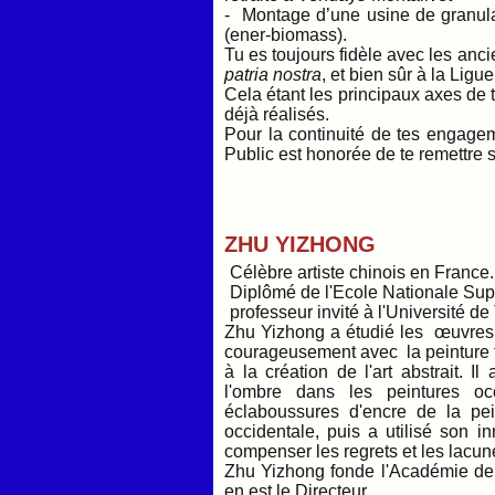
- Montage d’une usine de granulat
(ener-biomass).
Tu es toujours fidèle avec les anc
patria nostra
, et bien sûr à la Lig
Cela étant les principaux axes de
déjà réalisés.
Pour la continuité de tes engagem
Public est honorée de te remettre
ZHU YIZHONG
Célèbre artiste chinois en France.
Diplômé de l'Ecole Nationale Sup
professeur invité à l'Université d
Zhu Yizhong a étudié les œuvres
courageusement avec la peinture tr
à la création de l'art abstrait. I
l'ombre dans les peintures oc
éclaboussures d'encre de la pein
occidentale, puis a utilisé son 
compenser les regrets et les lac
Zhu Yizhong fonde l'Académie de
en est le Directeur.