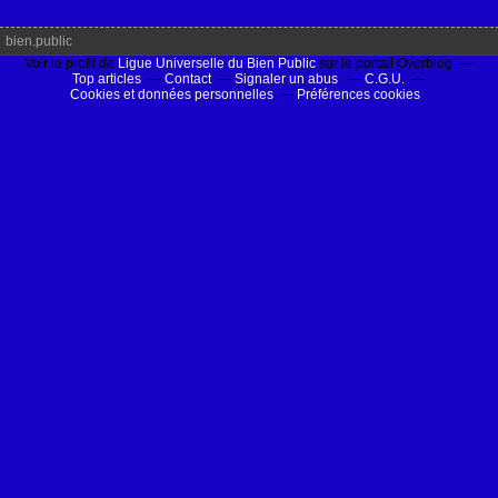
bien.public
Voir le profil de
Ligue Universelle du Bien Public
sur le portail Overblog
Top articles
Contact
Signaler un abus
C.G.U.
Cookies et données personnelles
Préférences cookies