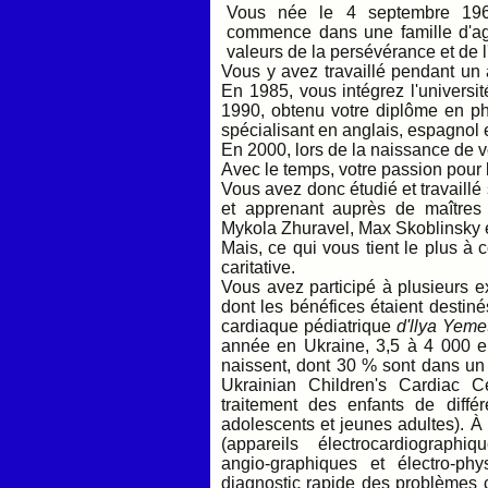
Vous née le 4 septembre 1967
commence dans une famille d'agr
valeurs de la persévérance et de 
Vous y avez travaillé pendant un a
En 1985, vous intégrez l'universi
1990, obtenu votre diplôme en ph
spécialisant en anglais, espagnol et
En 2000, lors de la naissance de vo
Avec le temps, votre passion pour l'
Vous avez donc étudié et travaillé
et apprenant auprès de maîtres 
Mykola Zhuravel, Max Skoblinsky 
Mais, ce qui vous tient le plus à
caritative.
Vous avez participé à plusieurs ex
dont les bénéfices étaient destiné
cardiaque pédiatrique
d'llya Yeme
année en Ukraine, 3,5 à 4 000 en
naissent, dont 30 % sont dans un é
Ukrainian Children's Cardiac 
traitement des enfants de diff
adolescents et jeunes adultes). À
(appareils électrocardiographiq
angio-graphiques et électro-ph
diagnostic rapide des problèmes c