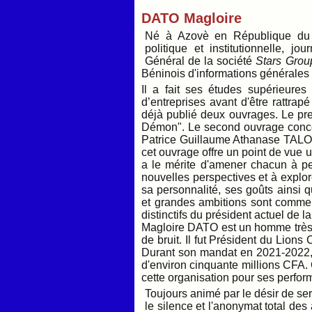
DATO Magloire
Né à Azovè en République du B
politique et institutionnelle, jou
Général de la société
Stars Grou
Béninois d'informations générales 
Il a fait ses études supérieure
d’entreprises avant d'être rattrapé
déjà publié deux ouvrages. Le prem
Démon". Le second ouvrage conce
Patrice Guillaume Athanase TALON.
cet ouvrage offre un point de vue un
a le mérite d'amener chacun à p
nouvelles perspectives et à explor
sa personnalité, ses goûts ainsi 
et grandes ambitions sont commen
distinctifs du président actuel de 
Magloire DATO est un homme très 
de bruit. Il fut Président du Lion
Durant son mandat en 2021-2022, i
d'environ cinquante millions CFA. 
cette organisation pour ses perfo
Toujours animé par le désir de ser
le silence et l'anonymat total des