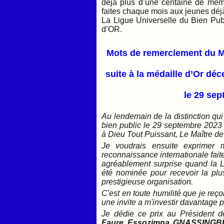
déjà plus d’une centaine de me
faites chaque mois aux jeunes déj
La Ligue Universelle du Bien Pub
d’OR.
Mots de remerciement du Mé
suite à la médaille d’Or déc
le 29 sep
Au lendemain de la distinction qui
bien public le 29 septembre 2023 à
à Dieu Tout Puissant, Le Maître de 
Je voudrais ensuite exprimer 
reconnaissance internationale fait
agréablement surprise quand la L
été nominée pour recevoir la plus 
prestigieuse organisation.
C'est en toute humilité que je reç
une invite a m'investir davantage 
Je dédie ce prix au Président d
Faure Essozimna GNASSINGB