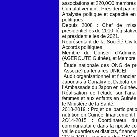
associations et 220,0O0 membres
Cumulativement : Président par in
Analyste politique et capacité en
politiques.
Depuis 2008 : Chef de missio
présidentielles de 2010, législati
et présidentielles de 2021.
Représentant de la Société Civi
Accords politiques ;
Membre du Conseil d'Adminis
(AGEROUTE Guinée), et Membre du 
Étude nationale des ONG de pro
Associé) partenaires UNICEF :
Audit organisationnel et financie
Japonais à Conakry et Dabola en q
l’Ambassade du Japon en Guinée
Réalisation de l'étude sur l'ana
femmes et aux enfants en Guinée
le Ministère de la Santé.
2018-2019 : Projet de participati
nutrition en Guinée, financemen
2O14-2015 : Coordinateur du
communautaire dans la riposte co
veille quartiers et districts, finan
2O15-2O17 : synergie des OSC pou