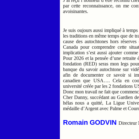
J’ai reçu l’honneur d’être reconnu chef 
par cette reconnaissance, on me conf
avoisinantes.
Je suis oujours aussi impliqué à temps 
les traditions en même temps que de trav
cause des autochtones hors réserves e
Canada pour comprendre cette situat
implication s’est aussi ajouter com
Pour 2026 et la pensée d’une retraite
fondation (RED) seras mon legs pour l
banque du savoir autochtone sur vidéo
afin de documenter ce savoir si im
canadien que USA…. Cela en coord
université créée par les 2 fondations
Donc mon travail ne fait que commence
Cher Danny, succédant au Gardien des
hélas nous a quitté, La Ligue Univer
médaille d’Argent avec Palme et Cour
Romain GODVIN
Directeur