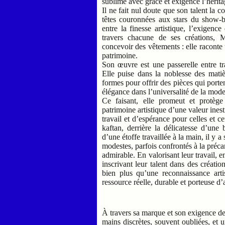
sublime avec grâce et exigence l’hérita
Il ne fait nul doute que son talent la c
têtes couronnées aux stars du show-bu
entre la finesse artistique, l’exigence
travers chacune de ses créations,
concevoir des vêtements : elle raconte u
patrimoine.
Son œuvre est une passerelle entre tr
Elle puise dans la noblesse des matièr
formes pour offrir des pièces qui porte
élégance dans l’universalité de la mod
Ce faisant, elle promeut et protèg
patrimoine artistique d’une valeur ine
travail et d’espérance pour celles et c
kaftan, derrière la délicatesse d’une 
d’une étoffe travaillée à la main, il y a
modestes, parfois confrontés à la précar
admirable. En valorisant leur travail, e
inscrivant leur talent dans des créat
bien plus qu’une reconnaissance artis
ressource réelle, durable et porteuse d’
À travers sa marque et son exigence de q
mains discrètes, souvent oubliées, et