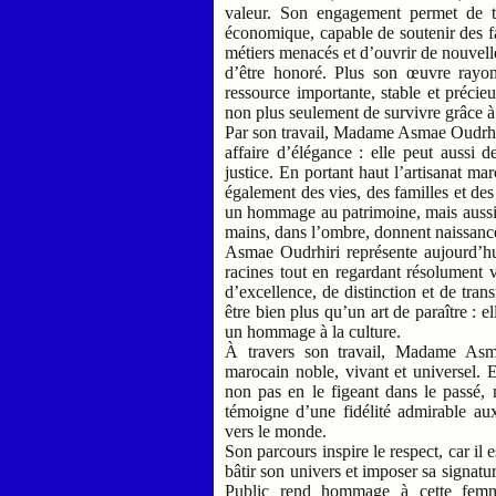
valeur. Son engagement permet de tra
économique, capable de soutenir des fam
métiers menacés et d’ouvrir de nouvelle
d’être honoré. Plus son œuvre rayonn
ressource importante, stable et précieu
non plus seulement de survivre grâce à 
Par son travail, Madame Asmae Oudrhir
affaire d’élégance : elle peut aussi d
justice. En portant haut l’artisanat mar
également des vies, des familles et de
un hommage au patrimoine, mais aussi 
mains, dans l’ombre, donnent naissance
Asmae Oudrhiri représente aujourd’hui
racines tout en regardant résolument 
d’excellence, de distinction et de tra
être bien plus qu’un art de paraître : 
un hommage à la culture.
À travers son travail, Madame Asm
marocain noble, vivant et universel. E
non pas en le figeant dans le passé, 
témoigne d’une fidélité admirable aux
vers le monde.
Son parcours inspire le respect, car il 
bâtir son univers et imposer sa signatu
Public rend hommage à cette femme 