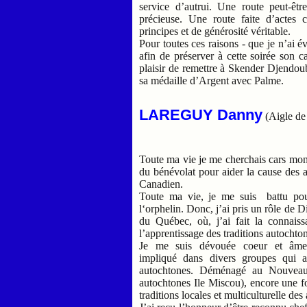
service d’autrui. Une route peut-êtr
précieuse. Une route faite d’actes c
principes et de générosité véritable.
Pour toutes ces raisons - que je n’ai 
afin de préserver à cette soirée son ca
plaisir de remettre à Skender Djendou
sa médaille d’Argent avec Palme.
LAREGUY Danny
(Aigle de 
Toute ma vie je me cherchais cars mon i
du bénévolat pour aider la cause des au
Canadien.
Toute ma vie, je me suis battu pour
l‘orphelin. Donc, j’ai pris un rôle d
du Québec, où, j’ai fait la connaiss
l’apprentissage des traditions autochto
Je me suis dévouée coeur et âme
impliqué dans divers groupes qui aid
autochtones. Déménagé au Nouvea
autochtones Ile Miscou), encore une foi
traditions locales et multiculturelle d