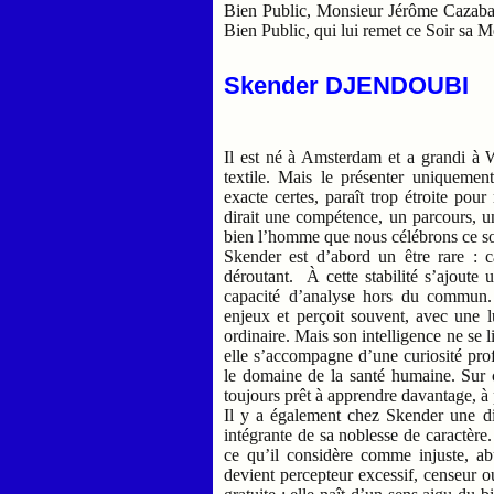
Bien Public, Monsieur Jérôme Cazaban
Bien Public, qui lui remet ce Soir sa 
Skender DJENDOUBI
Il est né à Amsterdam et a grandi à W
textile. Mais le présenter uniquement 
exacte certes, paraît trop étroite pou
dirait une compétence, un parcours, un
bien l’homme que nous célébrons ce so
Skender est d’abord un être rare : 
déroutant. À cette stabilité s’ajoute
capacité d’analyse hors du commun. I
enjeux et perçoit souvent, avec une l
ordinaire. Mais son intelligence ne se l
elle s’accompagne d’une curiosité pro
le domaine de la santé humaine. Sur ce
toujours prêt à apprendre davantage, à pa
Il y a également chez Skender une dim
intégrante de sa noblesse de caractère.
ce qu’il considère comme injuste, abu
devient percepteur excessif, censeur o