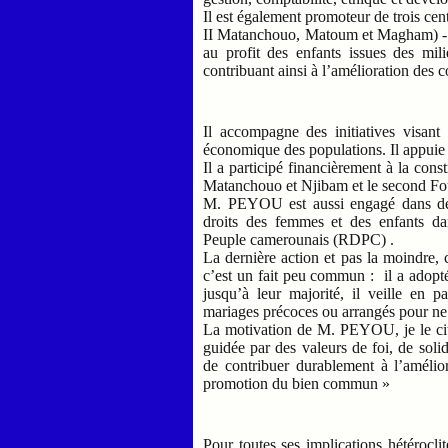
Il est également promoteur de trois ce
II Matanchouo, Matoum et Magham) - u
au profit des enfants issues des mil
contribuant ainsi à l’amélioration des 
Il accompagne des initiatives visant 
économique des populations. Il appuie 
Il a participé financièrement à la cons
Matanchouo et Njibam et le second 
M. PEYOU est aussi engagé dans des a
droits des femmes et des enfants d
Peuple camerounais (RDPC) .
La dernière action et pas la moindre, 
c’est un fait peu commun : il a adopté
jusqu’à leur majorité, il veille en pa
mariages précoces ou arrangés pour ne 
La motivation de M. PEYOU, je le cite
guidée par des valeurs de foi, de solid
de contribuer durablement à l’amélior
promotion du bien commun »
Pour toutes ses implications hétérocli