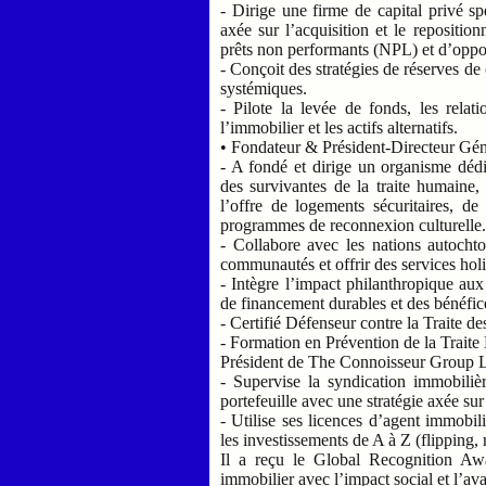
- Dirige une firme de capital privé sp
axée sur l’acquisition et le repositio
prêts non performants (NPL) et d’oppor
- Conçoit des stratégies de réserves de
systémiques.
- Pilote la levée de fonds, les relati
l’immobilier et les actifs alternatifs.
• Fondateur & Président-Directeur G
- A fondé et dirige un organisme dé
des survivantes de la traite humaine,
l’offre de logements sécuritaires, de
programmes de reconnexion culturell
- Collabore avec les nations autochto
communautés et offrir des services hol
- Intègre l’impact philanthropique au
de financement durables et des bénéfi
- Certifié Défenseur contre la Traite 
- Formation en Prévention de la Trai
Président de The Connoisseur Grou
- Supervise la syndication immobilière
portefeuille avec une stratégie axée sur
- Utilise ses licences d’agent immobil
les investissements de A à Z (flipping, 
Il a reçu le Global Recognition Aw
immobilier avec l’impact social et l