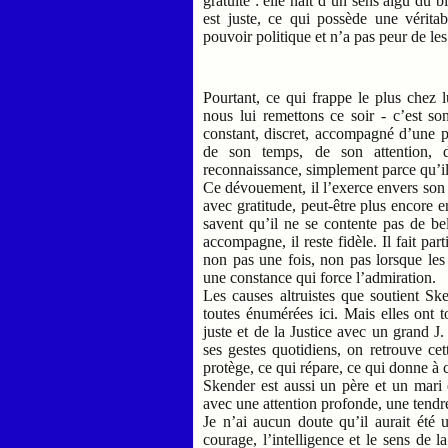
gratuite : elle naît d’un sens aigu du
est juste, ce qui possède une véritab
pouvoir politique et n’a pas peur de le
Pourtant, ce qui frappe le plus chez lu
nous lui remettons ce soir - c’est 
constant, discret, accompagné d’une p
de son temps, de son attention, d
reconnaissance, simplement parce qu’il 
Ce dévouement, il l’exerce envers son pè
avec gratitude, peut-être plus encore 
savent qu’il ne se contente pas de belle
accompagne, il reste fidèle. Il fait pa
non pas une fois, non pas lorsque les
une constance qui force l’admiration.
Les causes altruistes que soutient S
toutes énumérées ici. Mais elles ont 
juste et de la Justice avec un grand 
ses gestes quotidiens, on retrouve ce
protège, ce qui répare, ce qui donne à 
Skender est aussi un père et un mari 
avec une attention profonde, une tendre
Je n’ai aucun doute qu’il aurait été 
courage, l’intelligence et le sens de la