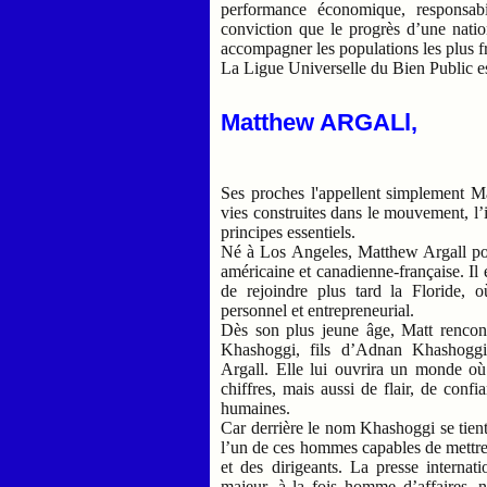
performance économique, responsabi
conviction que le progrès d’une natio
accompagner les populations les plus fr
La Ligue Universelle du Bien Public es
Matthew ARGALl,
Ses proches l'appellent simplement Matt
vies construites dans le mouvement, l’int
principes essentiels.
Né à Los Angeles, Matthew Argall port
américaine et canadienne-française. Il 
de rejoindre plus tard la Floride, 
personnel et entrepreneurial.
Dès son plus jeune âge, Matt rencont
Khashoggi, fils d’Adnan Khashoggi
Argall. Elle lui ouvrira un monde où 
chiffres, mais aussi de flair, de confi
humaines.
Car derrière le nom Khashoggi se tie
l’un de ces hommes capables de mettre e
et des dirigeants. La presse internat
majeur, à la fois homme d’affaires, 