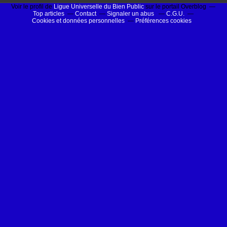
Voir le profil de
Ligue Universelle du Bien Public
sur le portail Overblog
Top articles
Contact
Signaler un abus
C.G.U.
Cookies et données personnelles
Préférences cookies