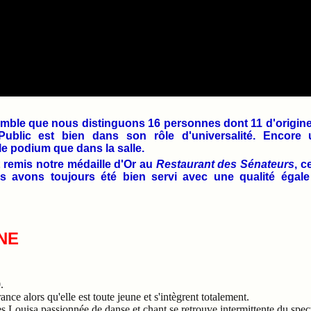
omble que nous distinguons 16 personnes dont 11 d'origine
Public est bien dans son rôle d'universalité. Encore 
 le podium que dans la salle.
remis notre médaille d'Or au
Restaurant des Sénateurs
, c
 avons toujours été bien servi avec une qualité égale 
NE
.
rance alors qu'elle est toute jeune et s'intègrent totalement.
es Louisa passionnée
de danse et chant se retrouve intermittente du spec