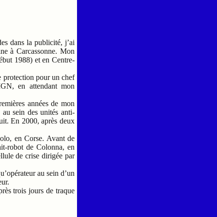
s dans la publicité, j’ai
rine à Carcassonne. Mon
ébut 1988) et en Centre-
e protection pour un chef
GIGN, en attendant mon
 premières années de mon
 au sein des unités anti-
uit. En 2000, après deux
Polo, en Corse. Avant de
ait-robot de Colonna, en
llule de crise dirigée par
 qu’opérateur au sein d’un
eur.
rès trois jours de traque