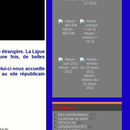
12-2011
Album -
BELEM
Album -
unesco-7-
10-11
 étrangère. La Ligue
une fois, de belles
Album - juin-
elui-ci nous accueille
2011
au site républicain
Album -
remise-du-
11-mars-
2011
Catégories
Nos manifestations
(47)
La presse en parle
(15)
REVUE N2
(8)
ADMINISTRATIFS
(6)
tacle.