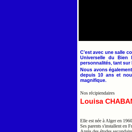
C'est avec une salle c
Universelle du Bien 
personnalités, tant sur
Nous avons également 
depuis 10 ans et nous
magnifique.
Nos récipiendaires
Louisa CHABA
Elle est née à Alger en 1960
Ses parents s'installent en F
Après des études secondair