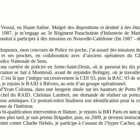
y
 Vesoul, en Haute-Saône. Malgré des dispositions et destiné à des étude
n 1987, je m’engage au 3e Régiment Parachutiste d'Infanterie de Ma
nduit à participer à des missions en Nouvelle-Calédonie (fin 1987 - d
 drapeaux, mon concours de Police en poche, j’ai assuré des missions d
 et ses proches, en collaboration avec d’anciens opérateurs du 
Police Nationale de Sens.
 ma carrière de policier en Seine-Saint-Denis, où je passerai les dix
tation se fait à Montreuil, avant de rejoindre Bobigny, où je travaille
. C'est là que j’intègre successivement la CDI 93, puis la BAC 93 de n
e, je rejoins le RAID à Bièvres, au sein d’un groupe opérationnel.
n d'Yvan Colonna, dans une bergerie située sur les hauteurs de Porto 
 le chef du RAID, Christian Lambert, me demande de réaliser un portr
ns artistiques. Ce portrait-robot finalisera son identification pour la ce
re de l'Intérieur.
a bi-qualification intervention et filature, je rejoins la BRI Paris en tant
s plus tard, je suis promu Brigadier, puis, en 2009, je deviens instruct
entat contre Charlie Hebdo, je participe à l’assaut de l’hyper Cacher, ap