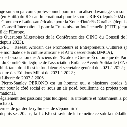
tage sur son parcours professionnel pour me focaliser davantage sur son
l (en Haiti.) du Réseau International pour le sport - RIFS (depuis 2024)
e Commerce Latino-américaine pour la Zone d'intérêts Caraïbes (depui
u Conseil International pour la Transmission Intellectuelle [CITI] (dep
eil de !'Europe,
s Questions Migratoires de la Conférence des OING du Conseil de l'
(depuis 2023),
 RAPEC - Réseau Africain des Promoteurs et Entrepreneurs Culturels (
ée mondiale de la culture africaine et Afro descendants (JMCA),
 de l'association des Anciens de l’Ecole de Guerre Économique de Par
 du Comité Stratégique de l'association Enfance Avenir Solidarité (E
k tank dont il est le fondateur et secrétaire général de 2021 à 2022 ;
cture des Editions Millot de 2021 à 2022 ;
 Liberté de 2003 à 2006.
 Pierre-Stanley PERONO est un homme qui a plusieurs cordes à 
 pour le côté social et, sous un air posé, bouillonne de projets pou
rnational.
également des passions plus ludiques : la littérature et notamment la poe
achata).
 permet de garder le rythme et de s'épanouir ?
depuis ses 20 ans, la LUBP est ravie de lui remettre ce soir la médail