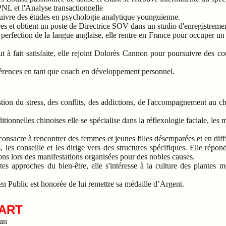
 PNL et l'Analyse transactionnelle
 suivre des études en psychologie analytique younguienne.
res et obtient un poste de Directrice SOV dans un studio d'enregistreme
 perfection de la langue anglaise, elle rentre en France pour occuper un 
ut à fait satisfaite, elle rejoint Dolorès Cannon pour poursuivre des c
férences en tant que coach en développement personnel.
tion du stress, des conflits, des addictions, de l'accompagnement au ch
itionnelles chinoises elle se spécialise dans la réflexologie faciale, les 
consacre à rencontrer des femmes et jeunes filles désemparées et en diffi
 les conseille et les dirige vers des structures spécifiques. Elle répo
ns lors des manifestations organisées pour des nobles causes.
tes approches du bien-être, elle s'intéresse à la culture des plantes m
n Public est honorée de lui remettre sa médaille d’Argent.
BART
ean