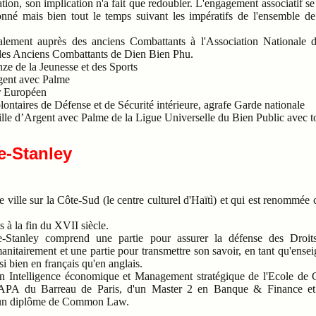
tion, son implication n'a fait que redoubler. L'engagement associatif se
né mais bien tout le temps suivant les impératifs de l'ensemble de
lement auprès des anciens Combattants à l'Association Nationale d
 des Anciens Combattants de Dien Bien Phu.
nze de la Jeunesse et des Sports
gent avec Palme
r Européen
ontaires de Défense et de Sécurité intérieure, agrafe Garde nationale
ille d’Argent avec Palme de la Ligue Universelle du Bien Public avec tou
-Stanley
ne ville sur la Côte-Sud (le centre culturel d'Haïtì) et qui est renommée
is à la fin du XVII siècle.
-Stanley comprend une partie pour assurer la défense des Droit
nitairement et une partie pour transmettre son savoir, en tant qu'ensei
si bien en français qu'en anglais.
 en Intelligence économique et Management stratégique de l'Ecol
APA du Barreau de Paris, d'un Master 2 en Banque & Finance et 
'un diplôme de Common Law.