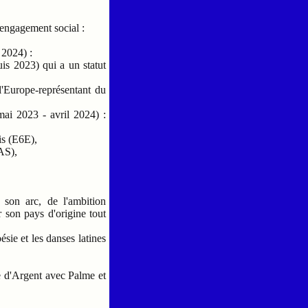
 engagement social :
s 2024) :
uis 2023) qui a un statut
Europe-représentant du
mai 2023 - avril 2024) :
is (Ε6Ε),
NAS),
son arc, de l'ambition
r son pays d'origine tout
́sie et les danses latines
le d'Argent avec Palme et