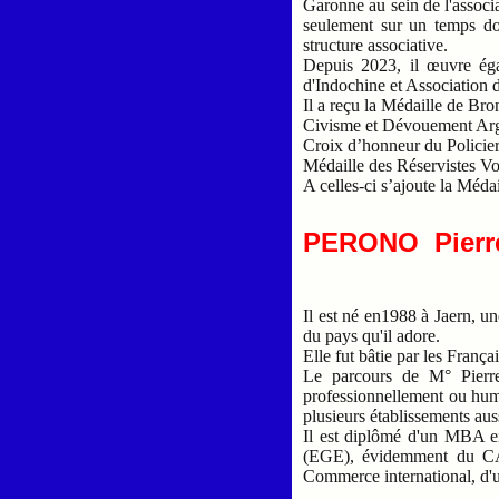
Garonne au sein de l'associa
seulement sur un temps don
structure associative.
Depuis 2023, il œuvre éga
d'Indochine et Association
Il a reçu la Médaille de Bro
Civisme et Dévouement Ar
Croix d’honneur du Policie
Médaille des Réservistes Vol
A celles-ci s’ajoute la Méda
PERONO Pierre
Il est né en1988 à Jaern, u
du pays qu'il adore.
Elle fut bâtie par les França
Le parcours de M° Pierre
professionnellement ou huma
plusieurs établissements aus
Il est diplômé d'un MBA
(EGE), évidemment du C
Commerce international, d