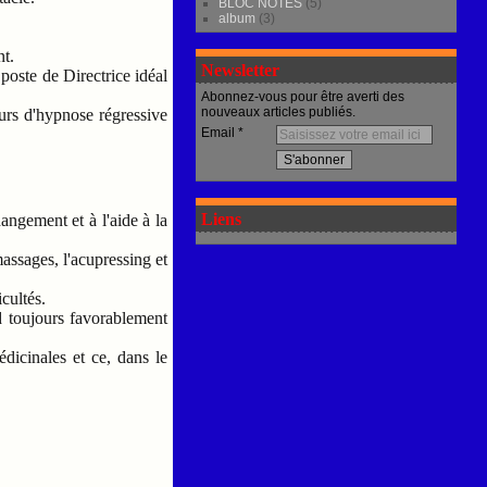
BLOC NOTES
(5)
album
(3)
nt.
Newsletter
poste de Directrice idéal
Abonnez-vous pour être averti des
nouveaux articles publiés.
ours d'hypnose régressive
Email
Liens
angement et à l'aide à la
massages, l'acupressing et
cultés.
nd toujours favorablement
édicinales et ce, dans le