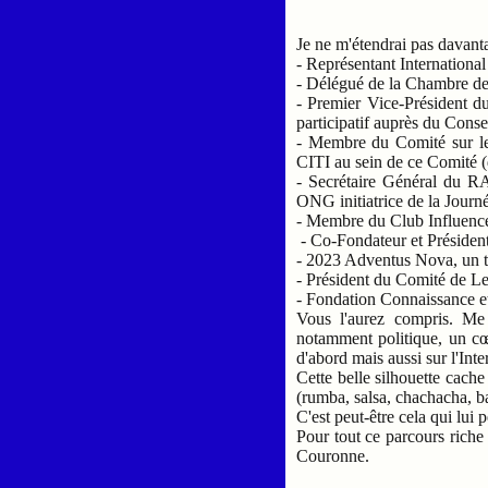
Je ne m'étendrai pas davan
- Représentant Internationa
- Délégué de la Chambre d
- Premier Vice-Président d
participatif auprès du Cons
- Membre du Comité sur le
CITI au sein de ce Comité 
- Secrétaire Général du
ONG initiatrice de la Journ
- Membre du Club Influence
- Co-Fondateur et Président
- 2023 Adventus Nova, un thin
- Président du Comité de Le
- Fondation Connaissance et
Vous l'aurez compris. Me
notamment politique, un cœur
d'abord mais aussi sur l'Inte
Cette belle silhouette cache 
(rumba, salsa, chachacha, b
C'est peut-être cela qui lui
Pour tout ce parcours riche 
Couronne.