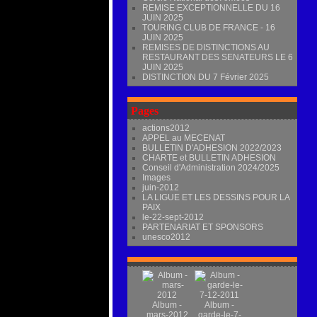
REMISE EXCEPTIONNELLE DU 16
JUIN 2025
TOURING CLUB DE FRANCE - 16
JUIN 2025
REMISES DE DISTINCTIONS AU
RESTAURANT DES SENATEURS LE 6
JUIN 2025
DISTINCTION DU 7 Février 2025
Pages
actions2012
APPEL au MECENAT
BULLETIN D'ADHESION 2022/2023
CHARTE et BULLETIN ADHESION
Conseil d'Administration 2024/2025
Images
juin-2012
LA LIGUE ET LES DESSINS POUR LA
PAIX
le-22-sept-2012
PARTENARIAT ET SPONSORS
unesco2012
Album -
Album -
mars-2012
garde-le-7-