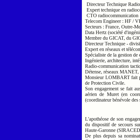
Directeur Technique Radi
Expert technique en radi
CTO radiocommunication - 
Telecom Engineer : HF /
Secteurs : France, Outre-Mer
Data Hertz (société d'ingén
Membre du GICAT, du GI
Directeur Technique - div
Expert en réseaux et téléco
Spécialiste de la gestion de 
Ingénierie, architecture, in
Radio-communication tacti
Détense, réseaux MANET, in
Monsieur LOMBART fait preu
de Protection Civile.
Son engagement se fait aus
aérien de Muret (en coor
(coordinateur bénévole des 
L'apothéose de son engagem
du dispositif de secours s
Haute-Garonne (SIRACED PC
De plus depuis sa nominati