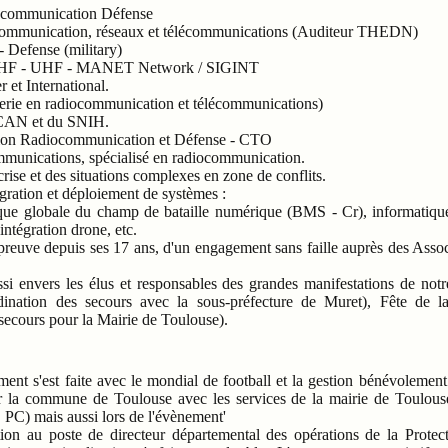
ocommunication Défense
ocommunication, réseaux et télécommunications (Auditeur THEDN)
Defense (military)
 VHF - UHF - MANET Network / SIGINT
 et International.
ierie en radiocommunication et télécommunications)
CAN et du SNIH.
ision Radiocommunication et Défense - CTO
mmunications, spécialisé en radiocommunication.
crise et des situations complexes en zone de conflits.
tégration et déploiement de systèmes :
que globale du champ de bataille numérique (BMS - Cr), informatiqu
tégration drone, etc.
ve depuis ses 17 ans, d'un engagement sans faille auprès des Assoc
si envers les élus et responsables des grandes manifestations de not
dination des secours avec la sous-préfecture de Muret), Fête de 
secours pour la Mairie de Toulouse).
ent s'est faite avec le mondial de football et la gestion bénévolemen
ur la commune de Toulouse avec les services de la mairie de Toulouse
) mais aussi lors de l'évènement'
on au poste de directeur départemental des opérations de la Protect