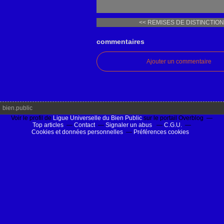
<< REMISES DE DISTINCTIONS
commentaires
Ajouter un commentaire
bien.public
Voir le profil de
Ligue Universelle du Bien Public
sur le portail Overblog
Top articles
Contact
Signaler un abus
C.G.U.
Cookies et données personnelles
Préférences cookies