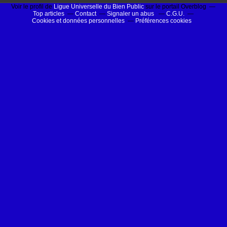
Voir le profil de
Ligue Universelle du Bien Public
sur le portail Overblog
Top articles
Contact
Signaler un abus
C.G.U.
Cookies et données personnelles
Préférences cookies