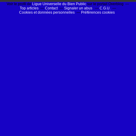
Voir le profil de
Ligue Universelle du Bien Public
sur le portail Overblog
Top articles
Contact
Signaler un abus
C.G.U.
Cookies et données personnelles
Préférences cookies