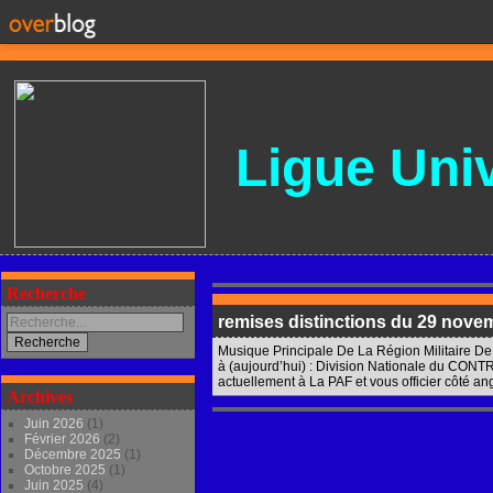
Ligue
Univ
Recherche
remises distinctions du 29 nove
Musique Principale De La Région Militaire De
à (aujourd’hui) : Division Nationale du CO
actuellement à La PAF et vous officier côté angl
Archives
Juin 2026
(1)
Février 2026
(2)
Décembre 2025
(1)
Octobre 2025
(1)
Juin 2025
(4)