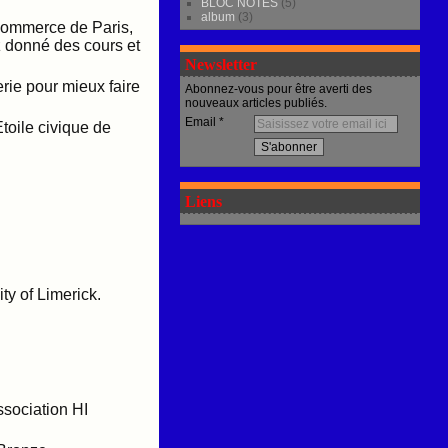
BLOC NOTES
(5)
album
(3)
 Commerce de Paris,
z donné des cours et
Newsletter
rie pour mieux faire
Abonnez-vous pour être averti des
nouveaux articles publiés.
Email
toile civique de
Liens
ty of Limerick.
ssociation HI