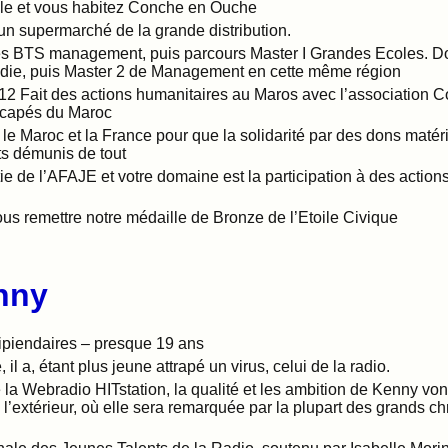
le et vous habitez Conche en Ouche
’un supermarché de la grande distribution.
des BTS management, puis parcours Master I Grandes Ecoles. Do
e, puis Master 2 de Management en cette même région
12 Fait des actions humanitaires au Maros avec l’association 
dicapés du Maroc
 le Maroc et la France pour que la solidarité par des dons matéri
ts démunis de tout
rtie de l’AFAJE et votre domaine est la participation à des action
s remettre notre médaille de Bronze de l’Etoile Civique
nny
ipiendaires – presque 19 ans
l a, étant plus jeune attrapé un virus, celui de la radio.
e la Webradio HITstation, la qualité et les ambition de Kenny von
 l’extérieur, où elle sera remarquée par la plupart des grands c