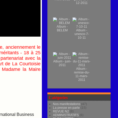
12-2011
Album -
BELEM
Album -
unesco-7-
10-11
que, anciennement le
méritants - 18
à
25
partenariat avec la
Album - juin-
rt de La Courtoisie
2011
s Madame la Maire
Album -
remise-du-
11-mars-
2011
Catégories
Nos manifestations
(47)
La presse en parle
(15)
REVUE N2
(8)
ernational Business
ADMINISTRATIFS
(6)