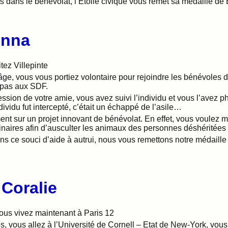
s dans le bénévolat, l’Etoile civique vous remet sa médaille de
nna
tez Villepinte
âge, vous vous portiez volontaire pour rejoindre les bénévoles d
repas aux SDF.
ession de votre amie, vous avez suivi l’individu et vous l’avez 
ndividu fut intercepté, c’était un échappé de l’asile…
ment sur un projet innovant de bénévolat. En effet, vous voulez 
inaires afin d’ausculter les animaux des personnes déshéritées
ans ce souci d’aide à autrui, nous vous remettons notre médaill
Coralie
vous vivez maintenant à Paris 12
s, vous allez à l’Université de Cornell – Etat de New-York, vous