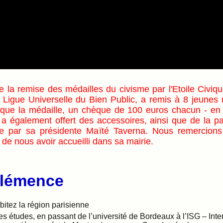
de la remise des médailles du civisme par l'Etoile Civi
 Ligue Universelle du Bien Public, a remis
à
8 jeunes 
que la médaille, un ch
è
que de 100 euros chacun - en 
a également offert des accessoires, ainsi que de la pa
ée par sa présidente Ma
ï
té Taverna. Nous remercion
de nous avoir accueilli dans sa mairie.
Clémence
itez la région parisienne
tes études, en passant de l’université de Bordeaux à l’ISG – Int