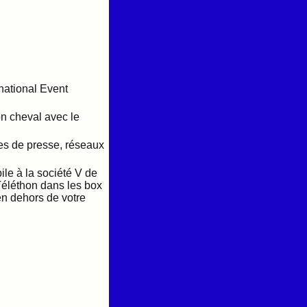
national Event
n cheval avec le
ices de presse, réseaux
ile à la société V de
Téléthon dans les box
en dehors de votre