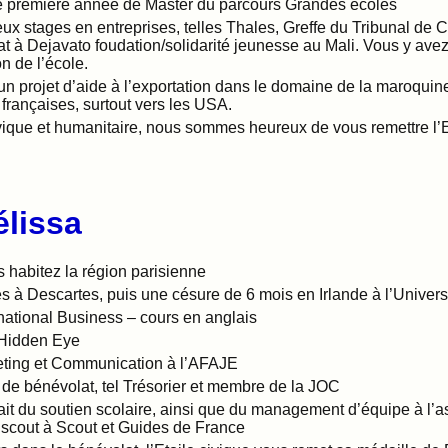
e première année de Master du parcours Grandes écoles
ux stages en entreprises, telles Thales, Greffe du Tribunal de
iat à Dejavato foudation/solidarité jeunesse au Mali. Vous y ave
on de l’école.
n projet d’aide à l’exportation dans le domaine de la maroquine
 françaises, surtout vers les USA.
ivique et humanitaire, nous sommes heureux de vous remettre l’E
lissa
 habitez la région parisienne
s à Descartes, puis une césure de 6 mois en Irlande à l’Universi
national Business – cours en anglais
 Hidden Eye
eting et Communication à l’AFAJE
de bénévolat, tel Trésorier et membre de la JOC
it du soutien scolaire, ainsi que du management d’équipe à l’a
scout à Scout et Guides de France