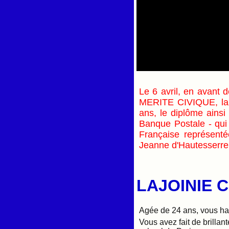
Le 6 avril, en avant 
MER
ITE
CIVIQUE, la
ans, le dipl
ô
me ainsi 
Banque Postale - qui 
Fran
ç
aise représent
Jeanne d'Hautesserre 
LAJOINIE 
Agée de 24 ans, vous hab
Vous avez fait de brillan