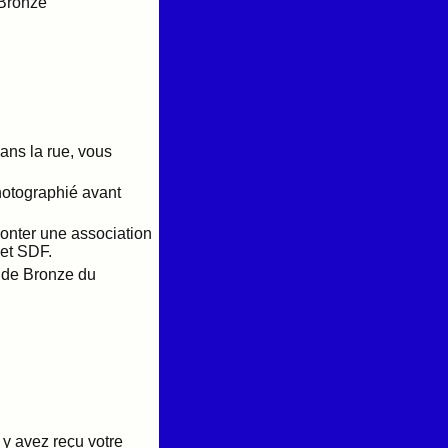
 Bronze
ans la rue, vous
photographié avant
monter une association
 et SDF.
e de Bronze du
 y avez reçu votre