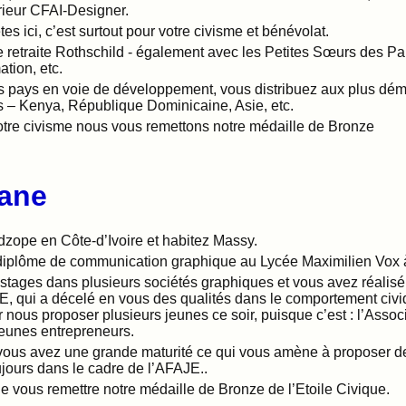
érieur CFAI-Designer.
es ici, c’est surtout pour votre civisme et bénévolat.
 retraite Rothschild - également avec les Petites Sœurs des Pa
tion, etc.
s pays en voie de développement, vous distribuez aux plus dém
s – Kenya, République Dominicaine, Asie, etc.
 votre civisme nous vous remettons notre médaille de Bronze
ane
dzope en Côte-d’Ivoire et habitez Massy.
diplôme de communication graphique au Lycée Maximilien Vox à
stages dans plusieurs sociétés graphiques et vous avez réalis
AJE, qui a décelé en vous des qualités dans le comportement civ
r nous proposer plusieurs jeunes ce soir, puisque c’est : l’Assoc
eunes entrepreneurs.
vous avez une grande maturité ce qui vous amène à proposer de
oujours dans le cadre de l’AFAJE..
vous remettre notre médaille de Bronze de l’Etoile Civique.