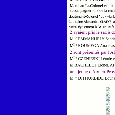
Merci au Lt-Colonel et aux 
accompagner lors de la remi
Lieutenant-Colonel Paul-Mari
Capitaine Alexandre CLAEYS, 
Merci également à l'AFM Téléth
2 avaient pris le sac à d
lle
M
EMMANUELY Sandra - 
lle
M
ROUMEGA Anasthasia
2 sont présentés par l'
lle
M
CZENIESKI Léonie éga
M BACHELET Lionel, A
une jeune d'Aix-en-Prov
lle
M
DITHURBIDE Loun