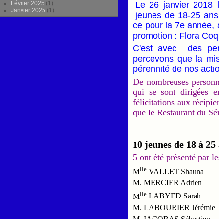
Février 2025
(1)
Le 26 janvier 2018 
Janvier 2025
(1)
jeunes de 18-25 ans 
ce pour la 7e année, a
promotion : Flora Coq
C'est avec des per
percevons que la mis
pérennité de nos acti
De nombreuses personna
qui se sont dirigées e
félicitations aux récipie
que le Restaurant du Sén
0 jeunes de 18 à 25
1
5 ont été présenté par l
lle
M
VALLET Shauna
M. MERCIER Adrien
lle
M
LABYED Sarah
M. LABOURIER Jérémie
M IACOBAS Sébastien