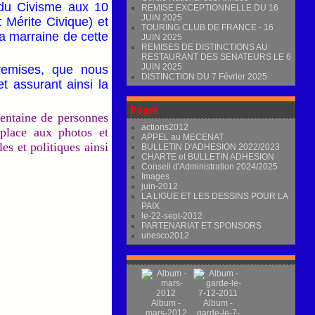
 du Civisme aux 10
REMISE EXCEPTIONNELLE DU 16
JUIN 2025
 Mérite Civique) et
TOURING CLUB DE FRANCE - 16
la marraine de cette
JUIN 2025
REMISES DE DISTINCTIONS AU
RESTAURANT DES SENATEURS LE 6
JUIN 2025
remises, que nous
DISTINCTION DU 7 Février 2025
t assurant ainsi la
Pages
entaine de personnes
actions2012
 place aux photos et
APPEL au MECENAT
les et politiques ainsi
BULLETIN D'ADHESION 2022/2023
CHARTE et BULLETIN ADHESION
Conseil d'Administration 2024/2025
Images
juin-2012
LA LIGUE ET LES DESSINS POUR LA
PAIX
le-22-sept-2012
PARTENARIAT ET SPONSORS
unesco2012
Album -
Album -
mars-2012
garde-le-7-