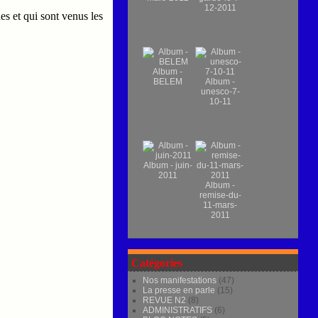
12-2011
s et qui sont venus les
Album -
BELEM
Album -
unesco-7-
10-11
Album - juin-
2011
Album -
remise-du-
11-mars-
2011
Catégories
Nos manifestations
(47)
La presse en parle
(15)
REVUE N2
(8)
ADMINISTRATIFS
(6)