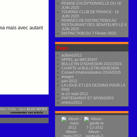
REMISE EXCEPTIONNELLE DU 16
JUIN 2025
TOURING CLUB DE FRANCE - 16
JUIN 2025
REMISES DE DISTINCTIONS AU
RESTAURANT DES SENATEURS LE 6
ima mais avec autant
JUIN 2025
DISTINCTION DU 7 Février 2025
Pages
actions2012
APPEL au MECENAT
BULLETIN D'ADHESION 2022/2023
CHARTE et BULLETIN ADHESION
Conseil d'Administration 2024/2025
Images
juin-2012
LA LIGUE ET LES DESSINS POUR LA
PAIX
le-22-sept-2012
PARTENARIAT ET SPONSORS
unesco2012
 Bien Public
-
dans
BLOC NOTES
commenter cet article
…
Album -
Album -
mars-2012
garde-le-7-