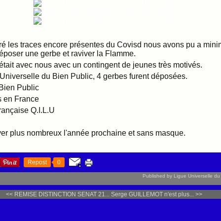
gré les traces encore présentes du Covisd nous avons pu a min
déposer une gerbe et raviver la Flamme.
ait avec nous avec un contingent de jeunes très motivés.
 Universelle du Bien Public, 4 gerbes furent déposées.
Bien Public
s en France
Française Q.I.L.U
ver plus nombreux l'année prochaine et sans masque.
Repost
0
Published by Ligue Universelle du
<< REMISE DISTINCTION SENAT 21...
Serge GUILLEMOT n'est plus... >>