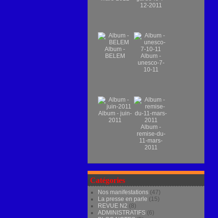
12-2011
Album -
BELEM
Album -
unesco-7-
10-11
Album - juin-
2011
Album -
remise-du-
11-mars-
2011
Catégories
Nos manifestations
(47)
La presse en parle
(15)
REVUE N2
(8)
ADMINISTRATIFS
(6)