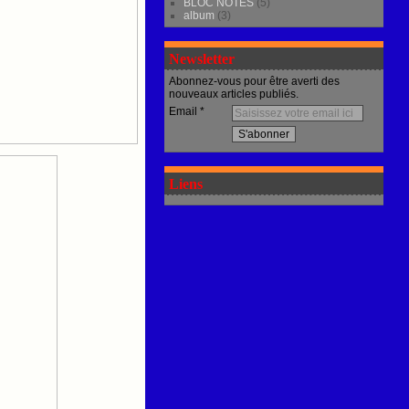
BLOC NOTES
(5)
album
(3)
Newsletter
Abonnez-vous pour être averti des
nouveaux articles publiés.
Email
Liens