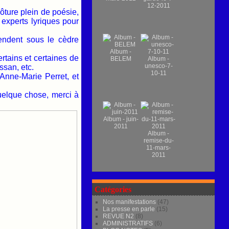
12-2011
ôture plein de poésie,
 experts lyriques pour
rendent sous le cèdre
Album -
tains et certaines de
BELEM
Album -
unesco-7-
san, etc.
10-11
Anne-Marie Perret, et
uelque chose, merci à
Album - juin-
2011
Album -
remise-du-
11-mars-
2011
Catégories
Nos manifestations
(47)
La presse en parle
(15)
REVUE N2
(8)
ADMINISTRATIFS
(6)