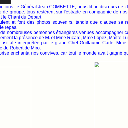
inctions, le Général Jean COMBETTE, nous fit un discours de cl
to de groupe, tous restèrent sur l'estrade en compagnie de nos
et le Chant du Départ
ulent et font des photos souvenirs, tandis que d'autres se 
 le repas.
r de nombreuses personnes étrangères venues accompagner cer
lement la présence de M. et Mme Ricard, Mme Lopez, Maître Lus
usicale interprétée par le grand Chef Guillaume Carle, Mme 
de Robert de Miro.
prise enchanta nos convives, car tout le monde avait gagné q