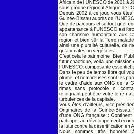
Africain de l’UNESCO de 2001 à 20
sous-groupe régional Afrique de l
Depuis 2002 à ce jour, vous êtes 
Guinée-Bissau auprès de l’UNESCO,
Que de parcours et surtout quel e
appartenance à l’UNESCO est forcé
son charisme humanitaire aux cau
région et bien sûr la Terre mala
ainsi une pluralité culturelle, d
qu’animales ou végétales.
C’est cela le patrimoine Bien Publ
futur chaotique, voila une missio
l’UNESCO, composante essentielle
Dans le peu de temps libre qui vou
plume, et nombreuses sont les par
le cadre d’aide aux ONG de la G
rimes sans protocole ni contrai
rejoignant peut-être votre terre na
turbulences de la capitale.
Vous êtes d’ailleurs, vice-préside
Originaires de la Guinée-Bissau
d’une ONG française : Continent I
participer au développement écon
la lutte contre la désertification en
Nous sommes très honorés à