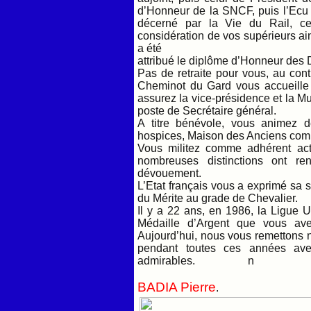
d’Honneur de la SNCF, puis l’Ecu 
décerné par la Vie du Rail, ce
considération de vos supérieurs ain
a été
attribué le diplôme d’Honneur de
Pas de retraite pour vous, au contr
Cheminot du Gard vous accueille 
assurez la vice-présidence et la M
poste de Secrétaire général.
A titre bénévole, vous animez d
hospices, Maison des Anciens comm
Vous militez comme adhérent acti
nombreuses distinctions ont r
dévouement.
L’Etat français vous a exprimé sa s
du Mérite au grade de Chevalier.
Il y a 22 ans, en 1986, la Ligue 
Médaille d’Argent que vous av
Aujourd’hui, nous vous remettons no
pendant toutes ces années ave
admirables. n
BADIA Pierre
.