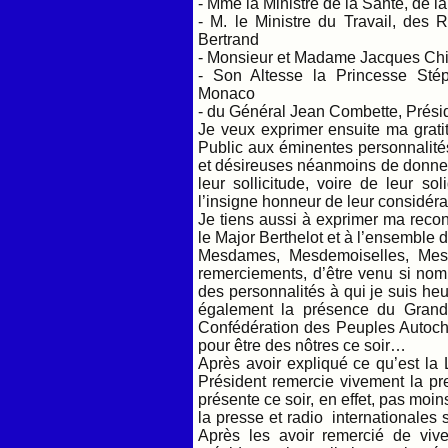
- Mme la Ministre de la Santé, de 
- M. le Ministre du Travail, des R
Bertrand
- Monsieur et Madame Jacques Chi
- Son Altesse la Princesse Stép
Monaco
- du Général Jean Combette, Prési
Je veux exprimer ensuite ma grati
Public aux éminentes personnalités
et désireuses néanmoins de donner 
leur sollicitude, voire de leur s
l’insigne honneur de leur considéra
Je tiens aussi à exprimer ma reco
le Major Berthelot et à l’ensemble 
Mesdames, Mesdemoiselles, Mess
remerciements, d’être venu si nom
des personnalités à qui je suis he
également la présence du Grand
Confédération des Peuples Autoch
pour être des nôtres ce soir…
Après avoir expliqué ce qu’est la L
Président remercie vivement la pre
présente ce soir, en effet, pas moin
la presse et radio internationales
Après les avoir remercié de vive