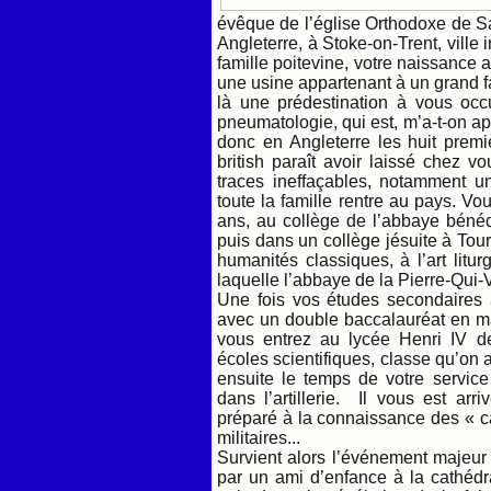
évêque de l’église Orthodoxe de S
Angleterre, à Stoke-on-Trent, ville
famille poitevine, votre naissance a
une usine appartenant à un grand fa
là une prédestination à vous occ
pneumatologie, qui est, m’a-t-on ap
donc en Angleterre les huit premi
british paraît avoir laissé chez 
traces ineffaçables, notamment u
toute la famille rentre au pays. V
ans, au collège de l’abbaye bénéd
puis dans un collège jésuite à To
humanités classiques, à l’art litu
laquelle l’abbaye de la Pierre-Qui-V
Une fois vos études secondaires 
avec un double baccalauréat en ma
vous entrez au lycée Henri IV d
écoles scientifiques, classe qu’on a
ensuite le temps de votre service
dans l’artillerie. Il vous est ar
préparé à la connaissance des « c
militaires...
Survient alors l’événement majeur 
par un ami d’enfance à la cathédra