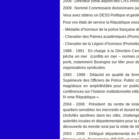
2008 : Directeur zonal adjoint des CRS PARIS 
2009 : Nommé Commissaire divisionnaire.(ac
Vous avez obtenu un DESS Politique et gestion
Pour vos états de service la République vou
- Médaille d’honneur de la police française
- Chevalier des Palmes académiques (Promo
- Chevalier de la Légion d’honneur (Promotio
1988 - 1991 : En charge à la Direction C
pêche en mer (conflits en mer – normes co
ports, notamment Boulogne sur Mer pour de
organisations syndicales.
1993 - 1998 : Détaché en qualité de forma
Supérieure des Officiers de Police. Public 
magistraux en amphithéâtre pour un publi
conférences sur l’histoire institutionnelle in
IV eme République ».
2004 - 2008 : Président du centre de loisi
quartiers sensibles les mercredis et durant 
(Activités sportives dans les cités, challe
autorités locales et départementales pour la 
découverte du monde rural par la visite de si
2003 - 2008 : Délégué départemental du Fini