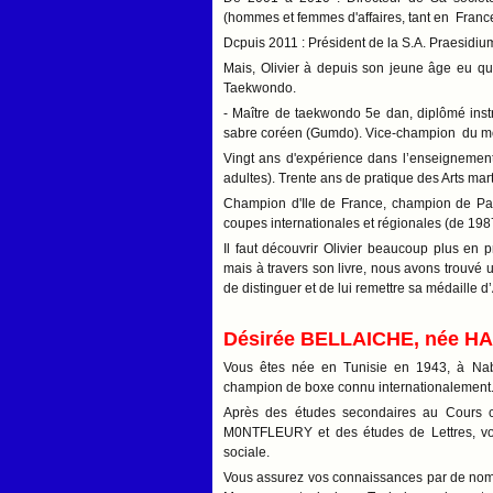
(hommes et femmes d'affaires, tant en France
Dcpuis 2011 : Président de la S.A. Praesidiu
Mais, Olivier à depuis son jeune âge eu qu’
Taekwondo.
- Maître de taekwondo 5e dan, diplômé instr
sabre coréen (Gumdo). Vice-champion du m
Vingt ans d'expérience dans l’enseignemen
adultes). Trente ans de pratique des Arts ma
Champion d'Ile de France, champion de Par
coupes internationales et régionales (de 198
Il faut découvrir Olivier beaucoup plus en 
mais à travers son livre, nous avons trouvé 
de distinguer et de lui remettre sa médaille
Désirée BELLAICHE, née 
Vous êtes née en Tunisie en 1943, à Nabe
champion de boxe connu internationalement
Après des études secondaires au Cours 
M0NTFLEURY et des études de Lettres, vo
sociale.
Vous assurez vos connaissances par de no