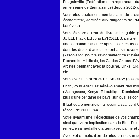
Bougainville (Fédération d’entrepreneurs d
arménienne de Bienfaisance) depuis 2012- ce
Vous êtes également membre actif du gro
économique,
destinée aux dirigeants de PM
bénévole).
Vous êtes co-auteur du livre « Le guide p
JUILLET, aux Editions EYROLLES, paru en d
une fondation. Un autre opus est en cours de r
dont les droits d’auteur seront aussi reve
(
Association pour le rayonnement de l’Opéra
Recherche Médicale, les Guides Chiens d’Ave
Artistes peignant avec la bouche, Links (Sid
etc…
Vous avez rejoint en 2010 l’ANORAA (Associat
Enfin, vous effectuez bénévolement des mis
(Madagascar, Kenya, République Dominicai
plus d’une centaine de pays, sur tous les co
Il faut également noter la reconnaissance d
réseau de 2000
PME
.
Votre dynamisme, l’éclectisme de vos champs d
ainsi que votre implication dans le Bien Publi
remettre sa médaille d’argent avec palme et
Avec votre implication de plus en plus impo