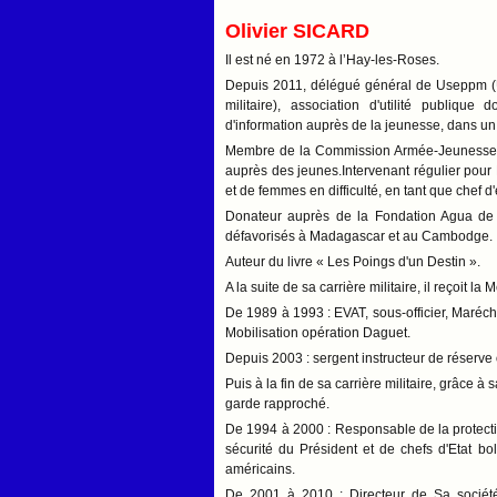
Olivier SICARD
Il est né en 1972 à l’Hay-les-Roses.
Depuis 2011, délégué général de Useppm (U
militaire), association d'utilité publique
d'information auprès de la jeunesse, dans un 
Membre de la Commission Armée-Jeunesse, qui
auprès des jeunes.Intervenant régulier pour L
et de femmes en difficulté, en tant que chef d'
Donateur auprès de la Fondation Agua de Co
défavorisés à Madagascar et au Cambodge.
Auteur du livre « Les Poings d'un Destin ».
A la suite de sa carrière militaire, il reçoit 
De 1989 à 1993 : EVAT, sous-officier, Marécha
Mobilisation opération Daguet.
Depuis 2003 : sergent instructeur de réserve
Puis à la fin de sa carrière militaire, grâce à
garde rapproché.
De 1994 à 2000 : Responsable de la protecti
sécurité du Président et de chefs d'Etat bol
américains.
De 2001 à 2010 : Directeur de Sa société