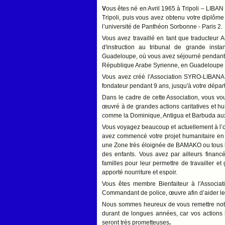
V
ous êtes né en Avril 1965 à Tripoli – LIBA
Tripoli, puis vous avez obtenu votre diplôm
l’université de Panthéon Sorbonne - Paris 2.
Vous avez travaillé en tant que traducteur
d'instruction au tribunal de grande insta
Guadeloupe, où vous avez séjourné pendant 
République Arabe Syrienne, en Guadeloupe à
Vous
avez créé l'Association SYRO-LIBAN
f
ondateur pendant 9 ans, jusqu'à votre départ 
Dans le cadre de cette Association, vous vo
œuvré à de grandes actions caritatives et h
comme la Dominique, Antigua et Barbuda aux
Vous voyagez beaucoup et actuellement à l’oc
avez commencé votre projet humanitaire en 
une Zone très éloignée de BAMAKO ou tous les
des enfants. Vous avez par ailleurs financ
familles pour leur permettre de travailler e
apporté nourriture et espoir.
Vous êtes membre Bienfaiteur à l'Associa
Commandant de police, œuvre afin d’aider les
Nous sommes heureux de vous remettre notr
durant de longues années, car vos actions h
seront très prometteuses
.