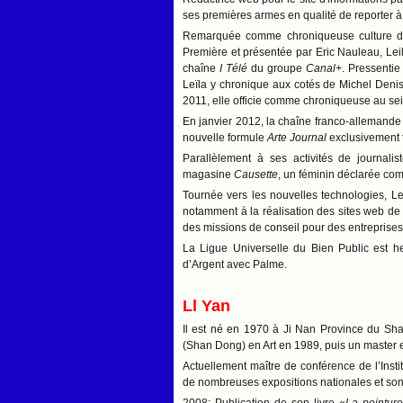
ses premières armes en qualité de reporter 
Remarquée comme chroniqueuse culture d
Première et présentée par Eric Nauleau, Leil
chaîne
I Télé
du groupe
Canal+
. Pressenti
Leïla y chronique aux cotés de Michel Deniso
2011, elle officie comme chroniqueuse au se
En janvier 2012, la chaîne franco-allemand
nouvelle formule
Arte Journal
exclusivement t
Parallèlement à ses activités de journalis
magasine
Causette
, un féminin déclarée com
Tournée vers les nouvelles technologies, L
notamment à la réalisation des sites web de
des missions de conseil pour des entreprise
La Ligue Universelle du Bien Public est h
d’Argent avec Palme.
Ll Yan
Il est né en 1970 à Ji Nan Province du Sh
(Shan Dong) en Art en 1989, puis un master e
Actuellement maître de conférence de l’Inst
de nombreuses expositions nationales et so