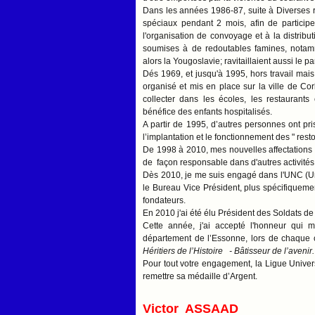
Dans les années 1986-87, suite à Diverses r
spéciaux pendant 2 mois, afin de participe
l'organisation de convoyage et à la distrib
soumises à de redoutables famines, notam
alors la Yougoslavie; ravitaillaient aussi le p
Dés 1969, et jusqu'à 1995, hors travail mais b
organisé et mis en place sur la ville de Co
collecter dans les écoles, les restaurants
bénéfice des enfants hospitalisés.
A partir de 1995, d’autres personnes ont pris
l’implantation et le fonctionnement des " res
De 1998 à 2010, mes nouvelles affectations p
de façon responsable dans d'autres activité
Dès 2010, je me suis engagé dans l'UNC (Uni
le Bureau Vice Président, plus spécifiqueme
fondateurs.
En 2010 j'ai été élu Président des Soldats de
Cette année, j'ai accepté l'honneur qui m'
département de l’Essonne, lors de chaque cé
Héritiers de l’Histoire - Bâtisseur de l’avenir.
Pour tout votre engagement, la Ligue Univer
remettre sa médaille d’Argent.
Victor ASSAAD