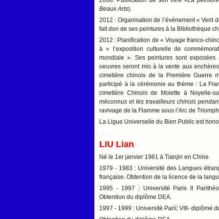
2008: Publication de son livre «
La peinture
Beaux Arts
).
2012 : Organisation de l’événement « Vent de l
fait don de ses peintures à la Bibliothèque c
2012 : Planification de « Voyage franco-chinoi
à « l’exposition culturelle de commémorat
mondiale ». Ses peintures sont exposées 
oeuvres seront mis à la vente aux enchères,
cimetière chinois de la Première Guerre 
participé à la cérémonie au thème : La Fra
cimetière Chinois de Molette à Noyelle-
méconnus et les travailleurs chinois penda
ravivage de la Flamme sous l’Arc de Triomph
La Ligue Universelle du Bien Public est hono
LIU Lian
Né le 1er janvier 1961 à Tianjin en Chine
1979 - 1983 : Université des Langues étrangè
française. Obtention de la licence de la langue
1995 - 1997 : Université Paris II Panthéon
Obtention du diplôme DEA.
1997 - 1999 : Université Pariï; VIII- diplômé