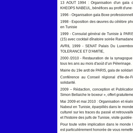
13 AOUT 1994 : Organisation d'un gala de
KHEOPS NABEUL, bénéfices au profit d'une œ
1996 - Organisation gala Boxe professionnel
1998 - Exposition des œuvres du célèbre pho
en Tunisie
1999 - Consulat général de Tunisie à PARIS 
(15) avec cocktail dînatoire soirée Ramada
AVRIL 1999 - SENAT Palais Du Luxembou
TOLERANCE ET D'AMITIE,
2000 /2010 - Restauration de la synagogue 
tous les ans au mois d'aoùt d’un Pèlerinage.
Mairie du 19e ardt de PARIS, gala de solidarité
Conférence au Conseil régional d'Ile-de-
solidarité.
2009 – Rédaction, conception et Publicatio
Simon Bellaiche le boxeur », offert gratuite
Mai 2009 et mai 2010 : Organisation et réal
Nabeul en Tunisie, éparpillés dans le monde :
culturel sur les traces du passé et retrouva
et l'histoire des juifs de Tunisie, visite guidé
Pour toute votre implication dans le monde h
est particulièrement honorée de vous remett