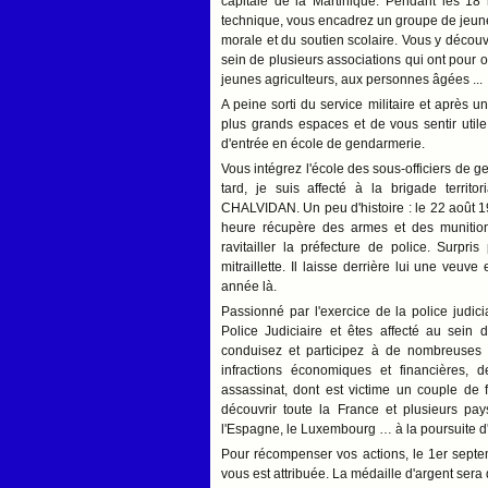
capitale de la Martinique. Pendant les 18 
technique, vous encadrez un groupe de jeun
morale et du soutien scolaire. Vous y découvr
sein de plusieurs associations qui ont pour 
jeunes agriculteurs, aux personnes âgées ...
A peine sorti du service militaire et après
plus grands espaces et de vous sentir util
d'entrée en école de gendarmerie.
Vous intégrez l'école des sous-officiers de
tard, je suis affecté à la brigade terri
CHALVIDAN. Un peu d'histoire : le 22 août 19
heure récupère des armes et des munitions 
ravitailler la préfecture de police. Surpri
mitraillette. Il laisse derrière lui une veuv
année là.
Passionné par l'exercice de la police judici
Police Judiciaire et êtes affecté au sein
conduisez et participez à de nombreuses e
infractions économiques et financières,
assassinat, dont est victime un couple de
découvrir toute la France et plusieurs pay
l'Espagne, le Luxembourg … à la poursuite d'e
Pour récompenser vos actions, le 1er septe
vous est attribuée. La médaille d'argent sera 