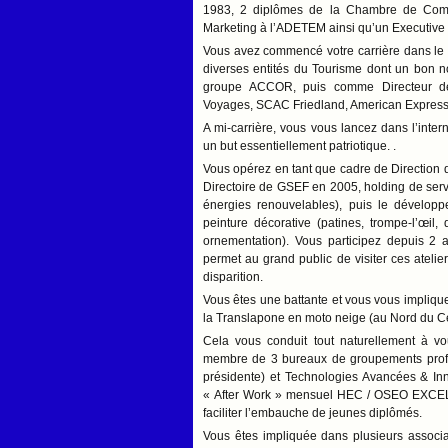
1983, 2 diplômes de la Chambre de Commer
Marketing à l’ADETEM ainsi qu’un Executi
Vous avez commencé votre carrière dans le To
diverses entités du Tourisme dont un bon no
groupe ACCOR, puis comme Directeur d
Voyages, SCAC Friedland, American Express, po
A mi-carrière, vous vous lancez dans l’inte
un but essentiellement patriotique. .
Vous opérez en tant que cadre de Direction 
Directoire de GSEF en 2005, holding de servic
énergies renouvelables), puis le dével
peinture décorative (patines, trompe-l’œil,
ornementation). Vous participez depuis 2
permet au grand public de visiter ces atelie
disparition.
Vous êtes une battante et vous vous impliquez
la Translapone en moto neige (au Nord du Cerc
Cela vous conduit tout naturellement à v
membre de 3 bureaux de groupements profes
présidente) et Technologies Avancées & Innov
« After Work » mensuel HEC / OSEO EXCELL
faciliter l’embauche de jeunes diplômés.
Vous êtes impliquée dans plusieurs associ