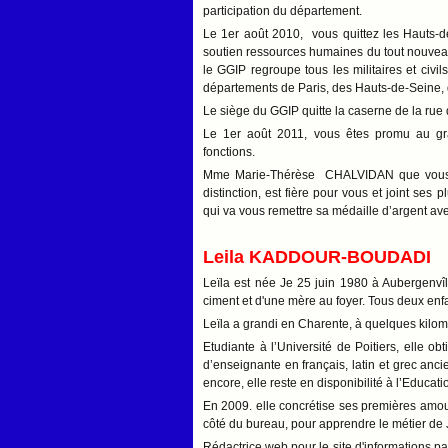
participation du département.
Le 1er août 2010, vous quittez les Hauts-d
soutien ressources humaines du tout nouvea
le GGIP regroupe tous les militaires et civ
départements de Paris, des Hauts-de-Seine, 
Le siège du GGIP quitte la caserne de la rue
Le 1er août 2011, vous êtes promu au gr
fonctions.
Mme Marie-Thérèse CHALVIDAN que vous a
distinction, est fière pour vous et joint ses
qui va vous remettre sa médaille d’argent av
Leila KADDOUR-BOUDADI
Leïla est née Je 25 juin 1980 à Aubergenvî
ciment et d'une mère au foyer. Tous deux enfa
Leïla a grandi en Charente, à quelques kilo
Etudiante à l’Université de Poitiers, elle o
d’enseignante en français, latin et grec anci
encore, elle reste en disponibilité à l’Educat
En 2009. elle concrétise ses premières amours 
côté du bureau, pour apprendre le métier de J
Rédactrice web pour le site d'informations p