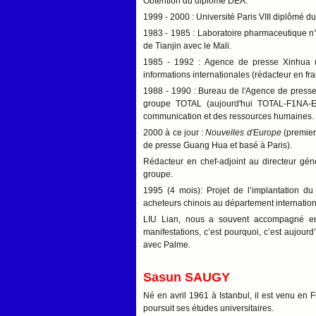
Obtention du diplôme DEA.
1999 - 2000 : Université Paris VIII diplômé d
1983 - 1985 : Laboratoire pharmaceutique n°
de Tianjin avec le Mali.
1985 - 1992 : Agence de presse Xinhua (
informations internationales (rédacteur en fra
1988 - 1990 : Bureau de l'Agence de presse
groupe TOTAL (aujourd'hui TOTAL-F1NA-EL
communication et des ressources humaines.
2000 à ce jour :
Nouvelles d'Europe
(premier
de presse Guang Hua et basé à Paris).
Rédacteur en chef-adjoint au directeur g
groupe.
1995 (4 mois): Projet de l’implantation d
acheteurs chinois au département internatio
LIU Lian, nous a souvent accompagné en 
manifestations, c’est pourquoi, c’est aujourd
avec Palme.
Sasun SAUGY
Né en avril 1961 à Istanbul, il est venu en F
poursuit ses études universitaires.