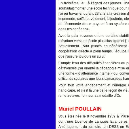
En troisième lieu, à l’égard des jeunes Lib
souhaitait monter une école technique pour l
j’ai pu travailler durant 23 ans à la création
imprimerie, coiffure, vêtement, bijouterie, 
de l’économie de ce pays et à un système d
dans les années 90.
Avec la paix revenue et une certaine stabili
d’évoluer vers une école plus classique et j
Actuellement 1500 jeunes en bénéficient
coopération directe à plein temps, l’équipe
que j’assure toujours un suivi.
Compte-tenu des difficultés financières du 
défavorisés, j’ai orienté la pédagogie mise e
une forme « d’alternance interne » qui conv
difficultés scolaires que leurs camarades fra
Pour tout votre engagement et l’énergie 
handicape, et c’est là une belle leçon de vi
remettre avec honneur sa médaille d’Or.
Muriel POULLAIN
Vous êtes née le 8 novembre 1959 à Marseill
dont une Licence de Langues Etrangères 
Aménagement du territoire, un DESS en Ec