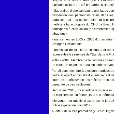
Drogue et la Toxicomanie (MILDT) et respon
plusieurs actions ont été préparées et financé
- élaboration d’une campagne anti-tabac dans
destination des personnels relais dans les 
traduisant par des ateliers informatifs et p
médecins tabacologues du CHU de Brest. Fi
participants à cette action (documentation s
tabagique).
- financement en 2005 et 2006 d’un module un
Bretagne Occidentale.
- animation de plusieurs colloques et sémi
représentés les services de l’Etat dans le Fi
2004 - 2008 : Membre de la commission nation
de copies et examens oraux en binôme avec 
Par ailleurs, membre à plusieurs reprises de
cadre et agent administratif et intervenant d
cadre de la découverte des métiers de la pol
demande de ces institutions).
Depuis mai 2011, président de la société mu
du ministère de l’Intérieur (10 000 adhérents)
Intervenant en qualité d’expert sur « le tr
police algérienne (juin 2012)
Auditeur de la 24e promotion (2012-2013) de l