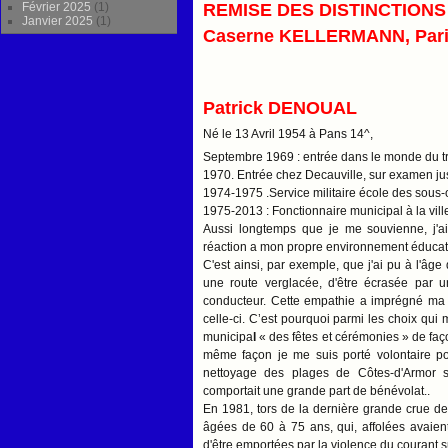
Février 2025
(1)
REMISE DES DISTINCTIONS
Janvier 2025
(1)
Caserne KELLERMANN, Paris 
Patrick DENOUAL
Né le 13 Avril 1954 à Pans 14^,
Septembre 1969 : entrée dans le monde du tr
1970. Entrée chez Decauville, sur examen ju
1974-1975 .Service militaire école des sous-
1975-2013 : Fonctionnaire municipal à la vil
Aussi longtemps que je me souvienne, j'ai
réaction a mon propre environnement éducati
C'est ainsi, par exemple, que j'ai pu à l'âge
une route verglacée, d'être écrasée par u
conducteur. Cette empathie a imprégné ma v
celle-ci. C’est pourquoi parmi les choix qui 
municip
a
l
« des fêtes et cérémonies » de faço
même façon je me suis porté volontaire pou
nettoyage des plages de Côtes-d'Armor 
comportait une grande part de bénévolat..
En 1981, tors de la dernière grande crue de 
âgées de 60 à 75 ans, qui, affolées avaien
d'être emportées par la violence du courant 