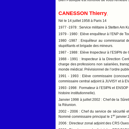
Bien Publique est honorée de vous remettre s
CANESSON Thierry
,
Né le 14 juillet 1958 à Paris 14
1977 -1978 : Service militaire à Stetten Am 
1979 - 1980 : Elève enquêteur à l’ENP de To
1980 -1987 : Enquêteur au commissariat d
stupéfiants et brigade des mineurs.
1987 - 1988 : Elève Inspecteur à l’ESIPN de
1988 - 1991 : Inspecteur à la Direction Ce
charge des professions non salariées, transp
monde médical. Prévisionnel de l’ordre publi
1991 - 1993 : Elève commissaire (concours 
commissaire central adjoint à JUVISY et à EV
1993 -1998 : Formateur à l’ESIPN et ENSOP d
histoire institutionnelle).
Janvier 1998 à juillet 2002 : Chef de la Sûre
la Réunion.
2002 - 2006 : Chef du service de sécurité e
er
Nommé commissaire principal le 1
janvier 
2006 : Directeur zonal adjoint des CRS Oue