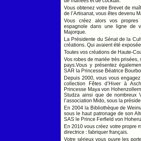
de mariées et de cocktail.
Vous obtenez votre Brevet de maît
de l’Artisanat, vous êtes devenu Ma
Vous créez alors vos propres c
espagnole dans une ligne de v
Majorque.
La Présidente du Sénat de la Cult
créations. Qui avaient été exposé
Toutes vos créations de Haute-Cou
Vos robes de mariée très prisées,
pays.Vous y présentez égalemen
SAR la Princesse Béatrice Bourbo
Depuis 2000, vous vous engagez d
collection Fêtes d’Hiver à As
Princesse Maya von Hohenzollern 
Studza ainsi que de nombreux VI
l’association Mido, sous la prés
En 2004 la Bibliothèque de Weimar 
sous le haut patronage de son Al
SAS le Prince Ferfield von Hohenz
En 2010 vous créez votre propre 
directrice : fabriquer français.
Votre sérieux vous ouvre les por