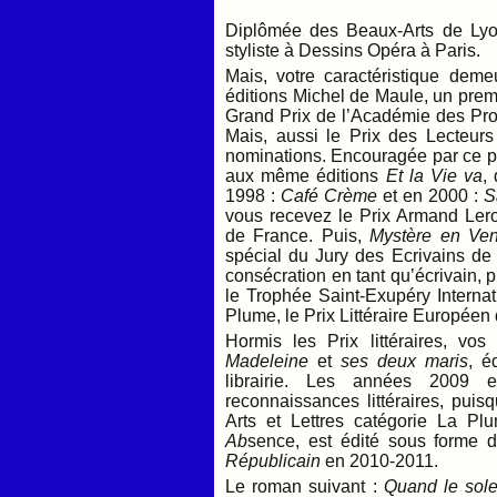
Diplômée des Beaux-Arts de Lyon
styliste à Dessins Opéra à Paris.
Mais, votre caractéristique deme
éditions Michel de Maule, un prem
Grand Prix de l’Académie des Pro
Mais, aussi le Prix des Lecteur
nominations. Encouragée par ce pr
aux même éditions
Et la Vie va
,
1998 :
Café Crème
et en 2000 :
S
vous recevez le Prix Armand Lero
de France. Puis,
Mystère en V
spécial du Jury des Ecrivains de
consécration en tant qu’écrivain, 
le Trophée Saint-Exupéry Interna
Plume, le Prix Littéraire Européen 
Hormis les Prix littéraires, v
Madeleine
et
ses deux maris
, é
librairie. Les années 2009 
reconnaissances littéraires, puis
Arts et Lettres catégorie La Pl
Ab
sence, est édité sous forme 
Républicain
en 2010-2011.
Le roman suivant :
Quand le sole