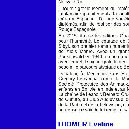
Noisy le Roi.
Il fournit gracieusement du matér
implantaire gratuitement à la facu
crée en Espagne IIDII une sociét
diplômés, afin de réaliser des soi
Rouge Espagnole.
En 2015, il crée les éditons Cha
pour l’humanité. Le courage de 
Sibyl, son premier roman humani
de Aloïs Manro. Avec un grand
Buckenwald en 1944, un père qui tr
avec lequel il soigne gratuitement
besoin, le parcours atypique de Be
Donateur, à, Médecins Sans Front
Grégory Lemarchal contre la Muc
Société Protectrice des Animaux,
enfants en Bolivie, en Inde et au 
La chaîne de l’espoir. Bernard Cru
de Culture, du Club Audiovisuel 
de la Radio et de la Télévision, et
heureuse ce soir de lui remettre s
THOMER Eveline