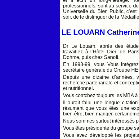
et il écrit un long-métrage. T
professionnels, sont au service de
Universelle du Bien Public, c’es
soir, de le distinguer de la Médaill
LE LOUARN Catherin
Dr Le Louarn, après des études
travaillez à l’Hôtel Dieu de Pari
Dohme, puis chez Sanofi.
En 1998-99, vous Vous intégre
secrétaire générale du Groupe HEC
Depuis une dizaine d’années, v
recherche partenariale et concept
et nutritionnel.
Vous coatchez toujours les MBA 
Il aurait fallu une longue citatio
résumant que vous êtes une exp
bien-être, bien manger, certaineme
Nous sommes surtout intéressés pa
Vous êtes présidente du groupe 
Vous avez développé les projets 