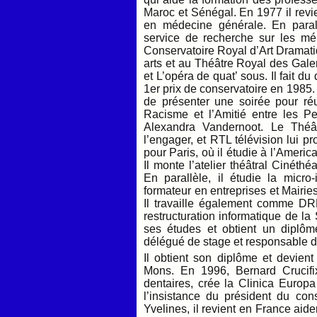
Maroc et Sénégal. En 1977 il revi
en médecine générale. En parall
service de recherche sur les mé
Conservatoire Royal d’Art Dramatiq
arts et au Théâtre Royal des Gale
et L’opéra de quat’ sous. Il fait du
1er prix de conservatoire en 198
de présenter une soirée pour ré
Racisme et l’Amitié entre les Pe
Alexandra Vandernoot. Le Théâ
l’engager, et RTL télévision lui p
pour Paris, où il étudie à l’Ameri
Il monte l’atelier théâtral Cinét
En parallèle, il étudie la micr
formateur en entreprises et Mairie
Il travaille également comme DRH 
restructuration informatique de la
ses études et obtient un diplôme
délégué de stage et responsable de
Il obtient son diplôme et devient
Mons. En 1996, Bernard Crucifi
dentaires, crée la Clinica Europ
l’insistance du président du cons
Yvelines, il revient en France aid