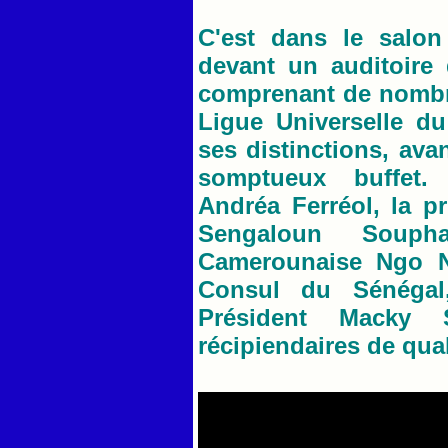
C'est dans le salon
devant un auditoire
comprenant de nombre
Ligue Universelle du
ses distinctions, ava
somptueux buffet. 
Andréa Ferréol, la p
Sengaloun Soupha
Camerounaise Ngo N
Consul du Sénégal
Président Macky 
récipiendaires de qual