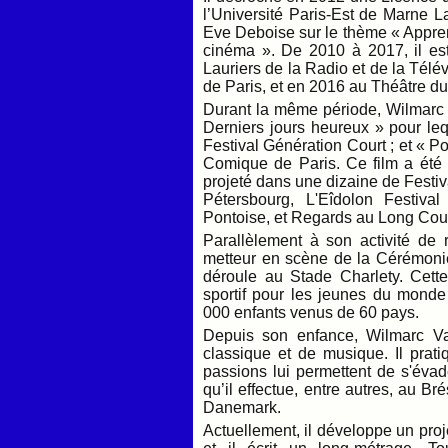
l’Université Paris-Est de Marne L
Eve Deboise sur le thème « Apprend
cinéma ». De 2010 à 2017, il est
Lauriers de la Radio et de la Télév
de Paris, et en 2016 au Théâtre du
Durant la même période, Wilmarc V
Derniers jours heureux » pour lequ
Festival Génération Court ; et « P
Comique de Paris. Ce film a été 
projeté dans une dizaine de Festiv
Pétersbourg, L'Eîdolon Festiva
Pontoise, et Regards au Long Cour
Parallèlement à son activité de r
metteur en scène de la Cérémoni
déroule au Stade Charlety. Cett
sportif pour les jeunes du monde
000 enfants venus de 60 pays.
Depuis son enfance, Wilmarc Val
classique et de musique. Il prati
passions lui permettent de s'éva
qu’il effectue, entre autres, au Bré
Danemark.
Actuellement, il développe un proje